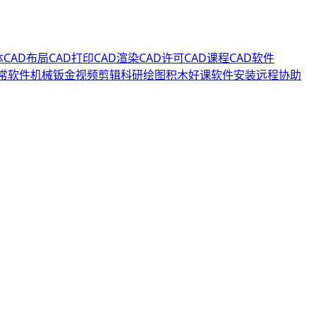
体
CAD布局
CAD打印
CAD渲染
CAD许可
CAD课程
CAD软件
常软件
机械钣金
视频剪辑
科研绘图
积木好课
软件安装
远程协助