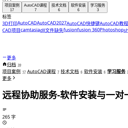
项目案例
AutoCAD课程
技术文档
软件安装
学习服务
17
7
6
6
3
标签
AutoCAD
AutoCAD2027
3D打印
AutoCAD快捷键
AutoCAD教
camtasia
fusion
fusion 360
Photoshop
CAD项目
dll文件缺失
s
更多
归档
39
项目案例
AutoCAD课程
技术文档
软件安装
学习服务
17
7
6
6
更多
远程协助服务-软件安装与一对
265 字