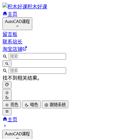
积木好课
主页
AutoCAD课程
留言板
联系站长
淘宝店铺
找不到相关结果。
亮色
暗色
跟随系统
主页
AutoCAD课程