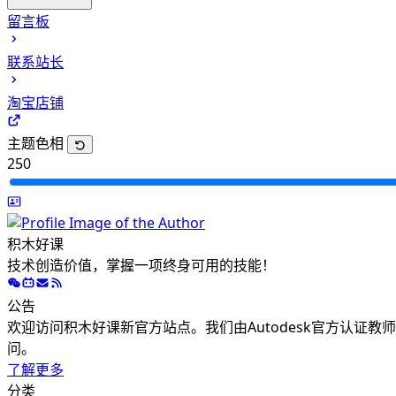
CAD二维基础课程
留言板
CAD三维建模课程
联系站长
CAD高级渲染课程
CAD机械四级考试
淘宝店铺
主题色相
250
积木好课
技术创造价值，掌握一项终身可用的技能！
公告
欢迎访问积木好课新官方站点。我们由Autodesk官方认证
问。
了解更多
分类