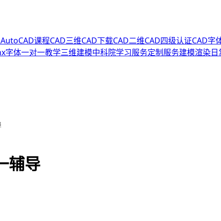
程
AutoCAD课程
CAD三维
CAD下载
CAD二维
CAD四级认证
CAD字
hx字体
一对一教学
三维建模
中科院
学习服务
定制服务
建模渲染
日
3
一辅导