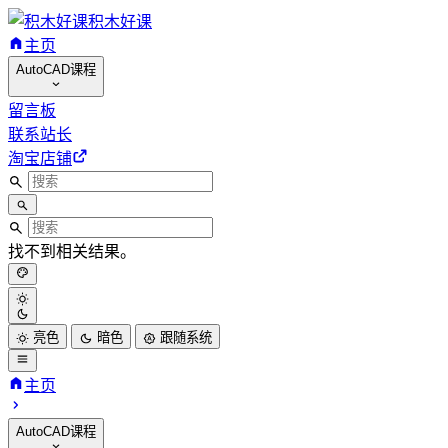
积木好课
主页
AutoCAD课程
留言板
联系站长
淘宝店铺
找不到相关结果。
亮色
暗色
跟随系统
主页
AutoCAD课程