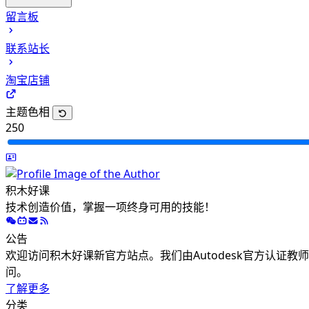
CAD二维基础课程
留言板
CAD三维建模课程
联系站长
CAD高级渲染课程
CAD机械四级考试
淘宝店铺
主题色相
250
积木好课
技术创造价值，掌握一项终身可用的技能！
公告
欢迎访问积木好课新官方站点。我们由Autodesk官方认证
问。
了解更多
分类