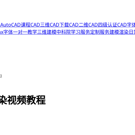
程
AutoCAD课程
CAD三维
CAD下载
CAD二维
CAD四级认证
CAD字
hx字体
一对一教学
三维建模
中科院
学习服务
定制服务
建模渲染
日
3
渲染视频教程