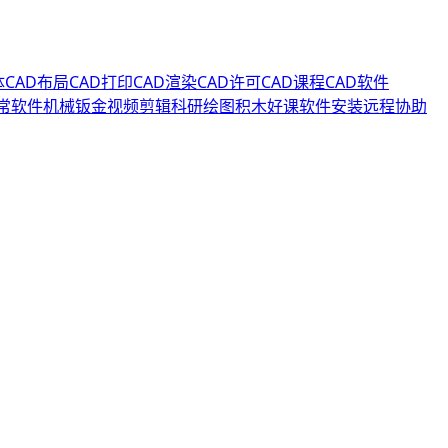
体
CAD布局
CAD打印
CAD渲染
CAD许可
CAD课程
CAD软件
常软件
机械钣金
视频剪辑
科研绘图
积木好课
软件安装
远程协助