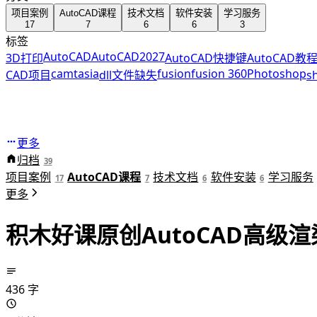
项目案例
AutoCAD课程
技术文档
软件安装
学习服务
17
7
6
6
3
标签
AutoCAD
AutoCAD2027
3D打印
AutoCAD快捷键
AutoCAD教
camtasia
fusion
fusion 360
Photoshop
CAD项目
dll文件缺失
s
更多
归档
39
项目案例
AutoCAD课程
技术文档
软件安装
学习服务
17
7
6
6
更多
积木好课原创AutoCAD高级
436 字