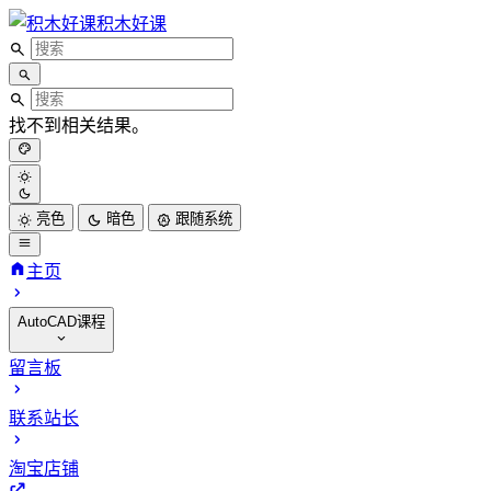
积木好课
找不到相关结果。
亮色
暗色
跟随系统
主页
AutoCAD课程
CAD二维基础课程
留言板
CAD三维建模课程
联系站长
CAD高级渲染课程
CAD机械四级考试
淘宝店铺