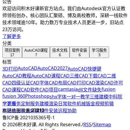
公告
欢迎访问积木好课新官方站点。我们由Autodesk官方认证教
师领衔创办，核心团队汇聚硕、博及高校教师，深耕一线软件
技术领域逾10年。助力数万专业技术人员更进一步，旧站点
23万访问。
了解更多
分类
项目案例
AutoCAD课程
技术文档
软件安装
学习服务
17
7
6
6
3
标签
AutoCAD
AutoCAD2027
3D打印
AutoCAD快捷键
AutoCAD教程
AutoCAD课程
CAD三维
CAD下载
CAD二维
CAD四级认证
CAD字体
CAD布局
CAD打印
CAD渲染
CAD许可
camtasia
fusion
CAD课程
CAD软件
CAD项目
dll文件缺失
fusion 360
Photoshop
shx字体
一对一教学
三维建模
中科院
学习服务
更多
定制服务
建模渲染
日常软件
机械钣金
视频剪辑
23213
科研绘图
本站总阅读量:
积木好课
软件安装
远程协助
鲁ICP备 2021035365号-1
©
2026
积木好课. All Rights Reserved.
/
RSS
/
Sitemap