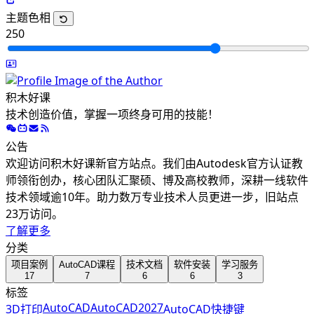
主题色相
250
积木好课
技术创造价值，掌握一项终身可用的技能！
公告
欢迎访问积木好课新官方站点。我们由Autodesk官方认证教
师领衔创办，核心团队汇聚硕、博及高校教师，深耕一线软件
技术领域逾10年。助力数万专业技术人员更进一步，旧站点
23万访问。
了解更多
分类
项目案例
AutoCAD课程
技术文档
软件安装
学习服务
17
7
6
6
3
标签
AutoCAD
AutoCAD2027
3D打印
AutoCAD快捷键