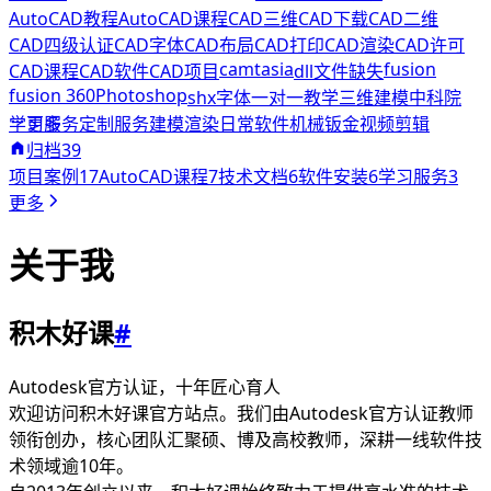
AutoCAD教程
AutoCAD课程
CAD三维
CAD下载
CAD二维
CAD四级认证
CAD字体
CAD布局
CAD打印
CAD渲染
CAD许可
camtasia
fusion
CAD课程
CAD软件
CAD项目
dll文件缺失
fusion 360
Photoshop
shx字体
一对一教学
三维建模
中科院
学习服务
更多
定制服务
建模渲染
日常软件
机械钣金
视频剪辑
科研绘图
归档
39
积木好课
软件安装
远程协助
项目案例
17
AutoCAD课程
7
技术文档
6
软件安装
6
学习服务
3
更多
关于我
积木好课
#
Autodesk官方认证，十年匠心育人
欢迎访问积木好课官方站点。我们由Autodesk官方认证教师
领衔创办，核心团队汇聚硕、博及高校教师，深耕一线软件技
术领域逾10年。