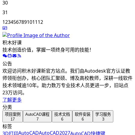
30
31
1
2
3
4
5
6
7
8
9
10
11
12
积木好课
技术创造价值，掌握一项终身可用的技能！
公告
欢迎访问积木好课新官方站点。我们由Autodesk官方认证教
师领衔创办，核心团队汇聚硕、博及高校教师，深耕一线软件
技术领域逾10年。助力数万专业技术人员更进一步，旧站点
23万访问。
了解更多
分类
项目案例
AutoCAD课程
技术文档
软件安装
学习服务
17
7
6
6
3
标签
AutoCAD
AutoCAD2027
3D打印
AutoCAD快捷键