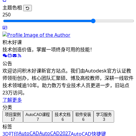
主题色相
250
积木好课
技术创造价值，掌握一项终身可用的技能！
公告
欢迎访问积木好课新官方站点。我们由Autodesk官方认证教
师领衔创办，核心团队汇聚硕、博及高校教师，深耕一线软件
技术领域逾10年。助力数万专业技术人员更进一步，旧站点
23万访问。
了解更多
分类
项目案例
AutoCAD课程
技术文档
软件安装
学习服务
17
7
6
6
3
标签
AutoCAD
AutoCAD2027
3D打印
AutoCAD快捷键