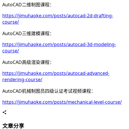
AutoCAD二维制图课程：
https://jimuhaoke.com/posts/autocad-2d-drafting-
course/
AutoCAD三维建模课程：
https://jimuhaoke.com/posts/autocad-3d-modeling-
course/
AutoCAD高级渲染课程：
https://jimuhaoke.com/posts/autocad-advanced-
rendering-course/
AutoCAD机械制图员四级认证考试视频课程：
https://jimuhaoke.com/posts/mechanical-level-course/
文章分享