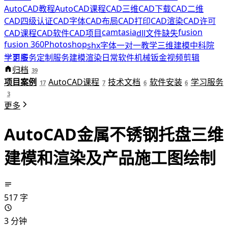
AutoCAD教程
AutoCAD课程
CAD三维
CAD下载
CAD二维
CAD四级认证
CAD字体
CAD布局
CAD打印
CAD渲染
CAD许可
camtasia
fusion
CAD课程
CAD软件
CAD项目
dll文件缺失
fusion 360
Photoshop
shx字体
一对一教学
三维建模
中科院
学习服务
更多
定制服务
建模渲染
日常软件
机械钣金
视频剪辑
科研绘图
归档
积木好课
软件安装
远程协助
39
项目案例
AutoCAD课程
技术文档
软件安装
学习服务
17
7
6
6
3
更多
AutoCAD金属不锈钢托盘三维
建模和渲染及产品施工图绘制
517 字
3 分钟