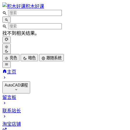
积木好课
找不到相关结果。
亮色
暗色
跟随系统
主页
AutoCAD课程
CAD二维基础课程
留言板
CAD三维建模课程
联系站长
CAD高级渲染课程
CAD机械四级考试
淘宝店铺