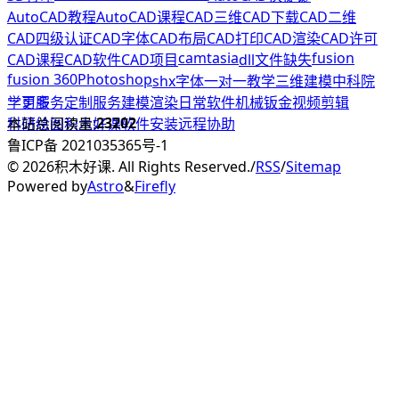
AutoCAD教程
AutoCAD课程
CAD三维
CAD下载
CAD二维
CAD四级认证
CAD字体
CAD布局
CAD打印
CAD渲染
CAD许可
camtasia
fusion
CAD课程
CAD软件
CAD项目
dll文件缺失
fusion 360
Photoshop
shx字体
一对一教学
三维建模
中科院
学习服务
更多
定制服务
建模渲染
日常软件
机械钣金
视频剪辑
23202
科研绘图
本站总阅读量:
积木好课
软件安装
远程协助
鲁ICP备 2021035365号-1
©
2026
积木好课. All Rights Reserved.
/
RSS
/
Sitemap
Powered by
Astro
&
Firefly