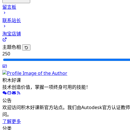
CAD二维基础课程
留言板
CAD三维建模课程
联系站长
CAD高级渲染课程
CAD机械四级考试
淘宝店铺
主题色相
250
积木好课
技术创造价值，掌握一项终身可用的技能！
公告
欢迎访问积木好课新官方站点。我们由Autodesk官方认证
问。
了解更多
分类