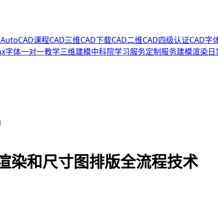
程
AutoCAD课程
CAD三维
CAD下载
CAD二维
CAD四级认证
CAD字
hx字体
一对一教学
三维建模
中科院
学习服务
定制服务
建模渲染
日
3
及渲染和尺寸图排版全流程技术