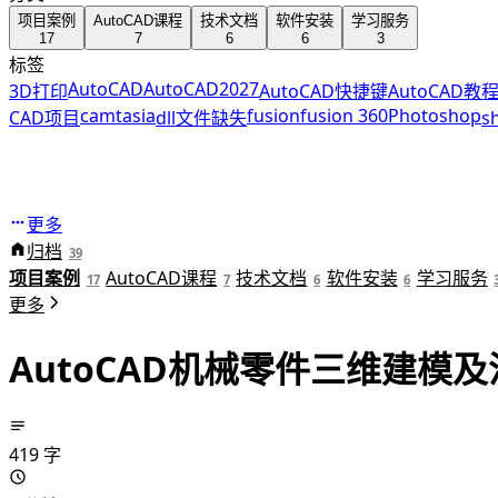
项目案例
AutoCAD课程
技术文档
软件安装
学习服务
17
7
6
6
3
标签
AutoCAD
AutoCAD2027
3D打印
AutoCAD快捷键
AutoCAD教
camtasia
fusion
fusion 360
Photoshop
CAD项目
dll文件缺失
s
更多
归档
39
项目案例
AutoCAD课程
技术文档
软件安装
学习服务
17
7
6
6
更多
AutoCAD机械零件三维建模
419 字