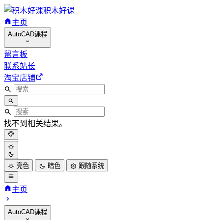
积木好课
主页
AutoCAD课程
留言板
联系站长
淘宝店铺
找不到相关结果。
亮色
暗色
跟随系统
主页
AutoCAD课程