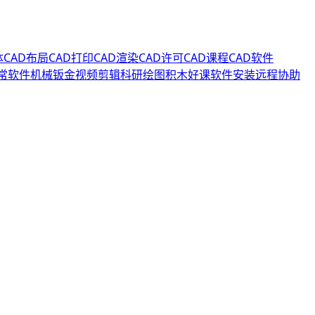
体
CAD布局
CAD打印
CAD渲染
CAD许可
CAD课程
CAD软件
常软件
机械钣金
视频剪辑
科研绘图
积木好课
软件安装
远程协助