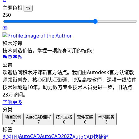
主题色相
250
积木好课
技术创造价值，掌握一项终身可用的技能！
公告
欢迎访问积木好课新官方站点。我们由Autodesk官方认证教
师领衔创办，核心团队汇聚硕、博及高校教师，深耕一线软件
技术领域逾10年。助力数万专业技术人员更进一步，旧站点
23万访问。
了解更多
分类
项目案例
AutoCAD课程
技术文档
软件安装
学习服务
17
7
6
6
3
标签
AutoCAD
AutoCAD2027
3D打印
AutoCAD快捷键