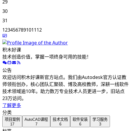
29
30
31
1
2
3
4
5
6
7
8
9
10
11
12
积木好课
技术创造价值，掌握一项终身可用的技能！
公告
欢迎访问积木好课新官方站点。我们由Autodesk官方认证教
师领衔创办，核心团队汇聚硕、博及高校教师，深耕一线软件
技术领域逾10年。助力数万专业技术人员更进一步，旧站点
23万访问。
了解更多
分类
项目案例
AutoCAD课程
技术文档
软件安装
学习服务
17
7
6
6
3
标签