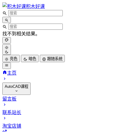
积木好课
找不到相关结果。
亮色
暗色
跟随系统
主页
AutoCAD课程
CAD二维基础课程
留言板
CAD三维建模课程
联系站长
CAD高级渲染课程
CAD机械四级考试
淘宝店铺