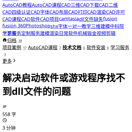
AutoCAD教程
AutoCAD课程
CAD三维
CAD下载
CAD二维
CAD四级认证
CAD字体
CAD布局
CAD打印
CAD渲染
CAD许可
camtasia
fusion
CAD课程
CAD软件
CAD项目
dll文件缺失
fusion 360
Photoshop
shx字体
一对一教学
三维建模
中科院
学习服务
更多
定制服务
建模渲染
日常软件
机械钣金
视频剪辑
科研绘图
归档
积木好课
软件安装
远程协助
39
项目案例
AutoCAD课程
技术文档
软件安装
学习服务
17
7
6
6
3
更多
解决启动软件或游戏程序找不
到dll文件的问题
558 字
3 分钟