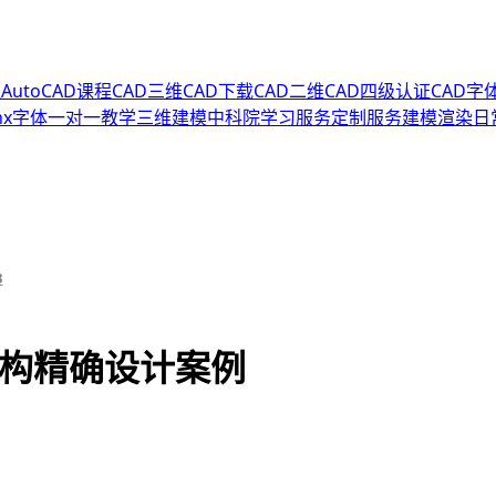
程
AutoCAD课程
CAD三维
CAD下载
CAD二维
CAD四级认证
CAD字
hx字体
一对一教学
三维建模
中科院
学习服务
定制服务
建模渲染
日
3
结构精确设计案例