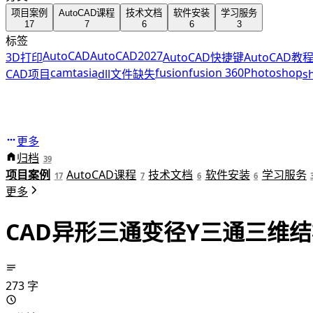
项目案例
AutoCAD课程
技术文档
软件安装
学习服务
17
7
6
6
3
标签
AutoCAD
AutoCAD2027
3D打印
AutoCAD快捷键
AutoCAD教
camtasia
fusion
fusion 360
Photoshop
CAD项目
dll文件缺失
s
更多
归档
39
项目案例
AutoCAD课程
技术文档
软件安装
学习服务
17
7
6
6
更多
CAD异形三通变径Y三通三维
273 字