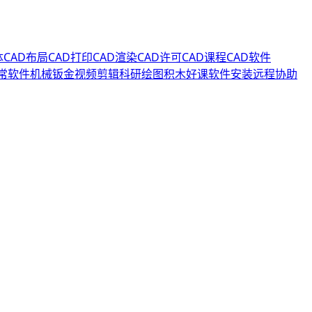
体
CAD布局
CAD打印
CAD渲染
CAD许可
CAD课程
CAD软件
常软件
机械钣金
视频剪辑
科研绘图
积木好课
软件安装
远程协助