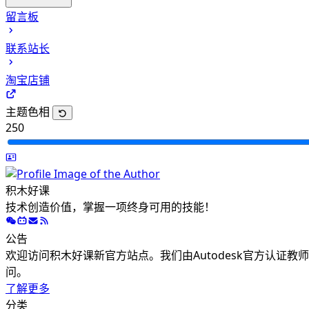
CAD二维基础课程
留言板
CAD三维建模课程
联系站长
CAD高级渲染课程
CAD机械四级考试
淘宝店铺
主题色相
250
积木好课
技术创造价值，掌握一项终身可用的技能！
公告
欢迎访问积木好课新官方站点。我们由Autodesk官方认证
问。
了解更多
分类