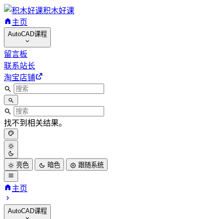
积木好课
主页
AutoCAD课程
留言板
联系站长
淘宝店铺
找不到相关结果。
亮色
暗色
跟随系统
主页
AutoCAD课程