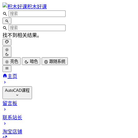
积木好课
找不到相关结果。
亮色
暗色
跟随系统
主页
AutoCAD课程
CAD二维基础课程
留言板
CAD三维建模课程
联系站长
CAD高级渲染课程
CAD机械四级考试
淘宝店铺