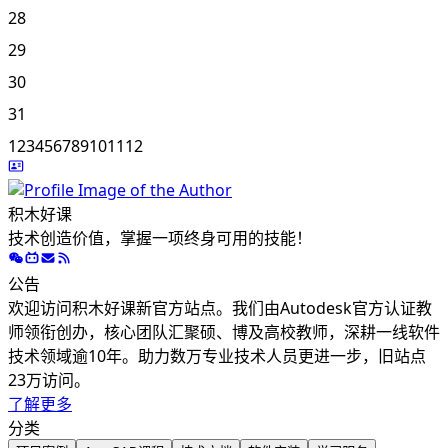
28
29
30
31
1
2
3
4
5
6
7
8
9
10
11
12
积木好课
技术创造价值，掌握一项终身可用的技能！
公告
欢迎访问积木好课新官方站点。我们由Autodesk官方认证教
师领衔创办，核心团队汇聚硕、博及高校教师，深耕一线软件
技术领域逾10年。助力数万专业技术人员更进一步，旧站点
23万访问。
了解更多
分类