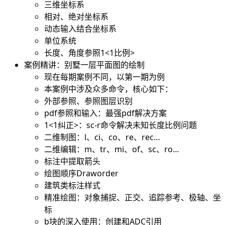
三维坐标系
相对、绝对坐标系
动态输入结合坐标系
单位系统
长度、角度参照1<1比例>
案例精讲：别墅一层平面图的绘制
现在每期案例不同，以第一期为例
本案例中涉及众多命令，核心如下：
外部参照、参照图层识别
pdf参照和输入：最强pdf解决方案
1<1纠正>
：sc-r命令解决未知长度比例问题
二维制图：l、ci、co、re、rec…
二维编辑：m、tr、mi、of、sc、ro…
标注中提取箭头
绘图顺序Draworder
建筑类标注样式
精准绘图：对象捕捉、正交、追踪参考、极轴、坐
标
b块的深入使用：创建和ADC引用