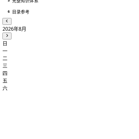
完整知识体系
5
目录参考
6
2026年8月
日
一
二
三
四
五
六