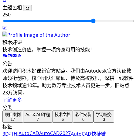
主题色相
250
积木好课
技术创造价值，掌握一项终身可用的技能！
公告
欢迎访问积木好课新官方站点。我们由Autodesk官方认证教
师领衔创办，核心团队汇聚硕、博及高校教师，深耕一线软件
技术领域逾10年。助力数万专业技术人员更进一步，旧站点
23万访问。
了解更多
分类
项目案例
AutoCAD课程
技术文档
软件安装
学习服务
17
7
6
6
3
标签
AutoCAD
AutoCAD2027
3D打印
AutoCAD快捷键