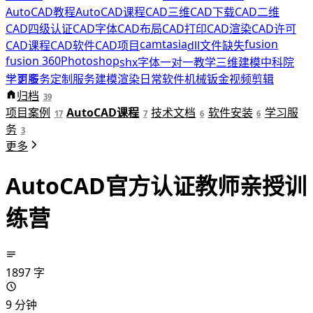
AutoCAD教程
AutoCAD课程
CAD三维
CAD下载
CAD二维
CAD四级认证
CAD字体
CAD布局
CAD打印
CAD渲染
CAD许可
camtasia
fusion
CAD课程
CAD软件
CAD项目
dll文件缺失
fusion 360
Photoshop
shx字体
一对一教学
三维建模
中科院
学习服务
更多
定制服务
建模渲染
日常软件
机械钣金
视频剪辑
科研绘图
归档
积木好课
软件安装
远程协助
39
项目案例
AutoCAD课程
技术文档
软件安装
学习服
17
7
6
6
务
3
更多
AutoCAD官方认证教师亲授训
练营
1897 字
9 分钟