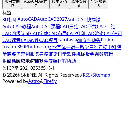
项目案例
AutoCAD课程
技术文档
软件安装
学习服务
17
7
6
6
3
标签
AutoCAD
AutoCAD2027
3D打印
AutoCAD快捷键
AutoCAD教程
AutoCAD课程
CAD三维
CAD下载
CAD二维
CAD四级认证
CAD字体
CAD布局
CAD打印
CAD渲染
CAD许可
camtasia
fusion
CAD课程
CAD软件
CAD项目
dll文件缺失
fusion 360
Photoshop
shx字体
一对一教学
三维建模
中科院
学习服务
更多
定制服务
建模渲染
日常软件
机械钣金
视频剪辑
23171
科研绘图
本站总阅读量:
积木好课
软件安装
远程协助
鲁ICP备 2021035365号-1
©
2026
积木好课. All Rights Reserved.
/
RSS
/
Sitemap
Powered by
Astro
&
Firefly